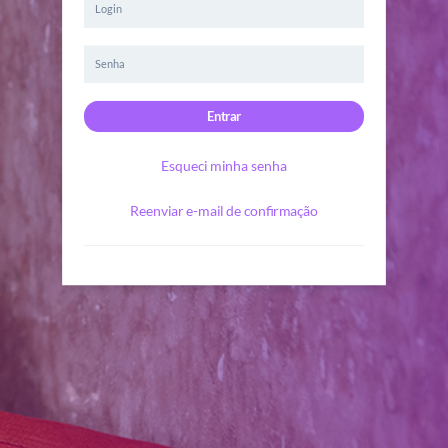
Bem-vindo a nova plataforma de treinamento
Argo Academy
🎉
Começar 😉
1
of
10